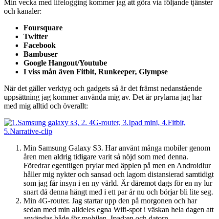
Min vecka med lifelogging kommer jag att göra via följande tjänster
och kanaler:
Foursquare
Twitter
Facebook
Bambuser
Google Hangout/Youtube
I viss mån även Fitbit, Runkeeper, Glympse
När det gäller verktyg och gadgets så är det främst nedanstående
uppsättning jag kommer använda mig av. Det är prylarna jag har
med mig alltid och överallt:
Min Samsung Galaxy S3. Har använt många mobiler genom
åren men aldrig tidigare varit så nöjd som med denna.
Föredrar egentligen prylar med äpplen på men en Androidlur
håller mig nykter och sansad och lagom distansierad samtidigt
som jag får insyn i en ny värld. Är däremot dags för en ny lur
snart då denna hängt med i ett par år nu och börjar bli lite seg.
Min 4G-router. Jag startar upp den på morgonen och har
sedan med min alldeles egna Wifi-spot i väskan hela dagen att
användas både för mobilen, Ipad:en och datorn.