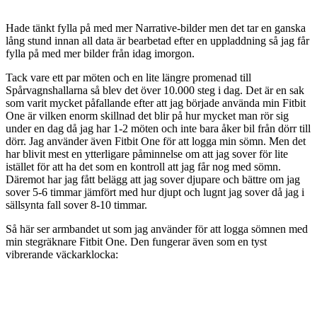
Hade tänkt fylla på med mer Narrative-bilder men det tar en ganska
lång stund innan all data är bearbetad efter en uppladdning så jag får
fylla på med mer bilder från idag imorgon.
Tack vare ett par möten och en lite längre promenad till
Spårvagnshallarna så blev det över 10.000 steg i dag. Det är en sak
som varit mycket påfallande efter att jag började använda min Fitbit
One är vilken enorm skillnad det blir på hur mycket man rör sig
under en dag då jag har 1-2 möten och inte bara åker bil från dörr till
dörr. Jag använder även Fitbit One för att logga min sömn. Men det
har blivit mest en ytterligare påminnelse om att jag sover för lite
istället för att ha det som en kontroll att jag får nog med sömn.
Däremot har jag fått belägg att jag sover djupare och bättre om jag
sover 5-6 timmar jämfört med hur djupt och lugnt jag sover då jag i
sällsynta fall sover 8-10 timmar.
Så här ser armbandet ut som jag använder för att logga sömnen med
min stegräknare Fitbit One. Den fungerar även som en tyst
vibrerande väckarklocka: