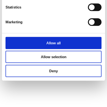
Statistics
Marketing
Jag
checkade givetvis in på Foursquare
med många av mina vänner
och branchkollegor som jag också fick chansen att för ovanlighetens
skull träffa face-to-face.
Så här såg den fullsatta lokalen ut sett från min mobil med en Fish-
Allow all
eye-lins på:
Allow selection
Deny