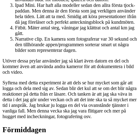
Ipad Mini. Har haft alla modeller sedan den allra första tjock-
paddan. Men denna är den första som jag verkligen använder
hela tiden. Lätt att ta med. Smidig att köra presentationer ifrån
då jag föreläser och perfekt anteckningsblock på kundmöten.
Fitbit. Mäter antal steg, våningar jag klättrat och antal km jag
gått.
Narrative clip. En kamera som fotograferar var 30 sekund och
den tillhörande appen/programmen sorterar smart ut några
bilder som representerar dagen.
Utöver dessa prylar använder jag så klart även datorn en del och
kommer även att använda andra kameror för att dokumentera i bild
och video.
Syftena med detta experiment är att dels se hur mycket som går att
logga och dela med sig av. Sedan blir det kul att se om det blir några
reaktioner på detta från er läsare. Och tanken är att jag ska väva in
detta i det jag gör under veckan och att det inte ska ta så mycket mer
tid i anspråk. Jag brukar ju logga en del via ovanstånde tjänster i
vanliga fall. Men denna vecka ska jag vara flitigare och mer på
hugget med incheckningar, fotografering osv.
Förmiddagen