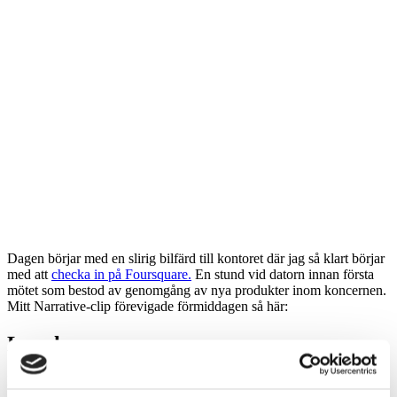
Dagen börjar med en slirig bilfärd till kontoret där jag så klart börjar
med att
checka in på Foursquare.
En stund vid datorn innan första
mötet som bestod av genomgång av nya produkter inom koncernen.
Mitt Narrative-clip förevigade förmiddagen så här:
Lunch
Idag hade jag
trevligt lunchmöte med Magnus Axelid
från
Affärsnätverket Relation Uppsala. Vi pratade Relationsdagen om