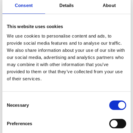
drygt en vecka och om Relationsbåten i höst.
Consent
Details
About
Eftermiddagen
This website uses cookies
Efter lunch åkte jag iväg till Stockholm (
och loggade hela resan i
We use cookies to personalise content and ads, to
realtid mha Glympse för mina Twitter och Facebookvänner
) för att
vara med på presentationen av årets Twittercensus. Mer om vad som
provide social media features and to analyse our traffic.
sades där kommer i ett senare inlägg. Men hela dragningen finns att
We also share information about your use of our site with
se här för den som är intresserad av vad som hänt i svenska och
our social media, advertising and analytics partners who
övriga Nordens Twittervärld sedan förra årets mätning:
may combine it with other information that you’ve
provided to them or that they’ve collected from your use
of their services.
Consent
Necessary
Selection
Preferences